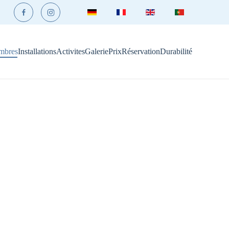
mbres
Installations
Activites
Galerie
Prix
Réservation
Durabilité